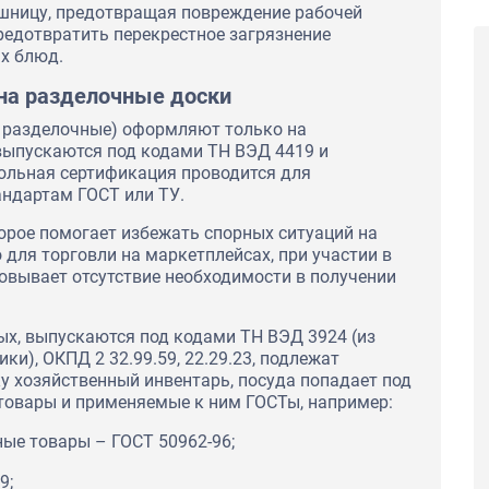
шницу, предотвращая повреждение рабочей
предотвратить перекрестное загрязнение
ых блюд.
на разделочные доски
ч. разделочные) оформляют только на
 выпускаются под кодами ТН ВЭД 4419 и
вольная сертификация проводится для
андартам ГОСТ или ТУ.
орое помогает избежать спорных ситуаций на
 для торговли на маркетплейсах, при участии в
овывает отсутствие необходимости в получении
ых, выпускаются под кодами ТН ВЭД 3924 (из
мики), ОКПД 2 32.99.59, 22.29.23, подлежат
у хозяйственный инвентарь, посуда попадает под
 товары и применяемые к ним ГОСТы, например:
Сертификаты соответствия ГОСТ Р на
тходы с целью
пиломатериалы и лесоматериалы для ООО
ции для ПАО
ные товары – ГОСТ 50962-96;
"Строймарт59"
9;