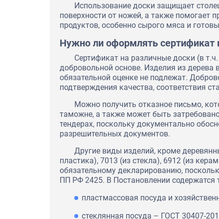
Использование доски защищает столе
поверхности от ножей, а также помогает 
продуктов, особенно сырого мяса и готов
Нужно ли оформлять сертификат 
Сертификат на различные доски (в т.
добровольной основе. Изделия из дерева
обязательной оценке не подлежат. Добро
подтверждения качества, соответствия ст
Можно получить отказное письмо, кот
таможне, а также может быть затребовано
тендерах, поскольку документально обосн
разрешительных документов.
Другие виды изделий, кроме деревянн
пластика), 7013 (из стекла), 6912 (из кера
обязательному декларированию, поскольк
ПП РФ 2425. В Постановлении содержатся
Экспертное заключение на о
перевода их в статус продук
пластмассовая посуда и хозяйствен
"Северский трубный завод"
стеклянная посуда – ГОСТ 30407-201