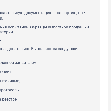
водительную документацию – на партию, в т.ч.
й.
ения испытаний. Образцы импортной продукции
атории.
т
оследовательно. Выполняются следующие
вленной заявителем;
ерии);
пытаниями;
протоколы;
 реестре;