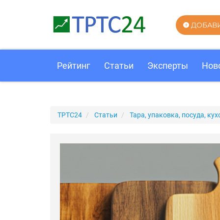
ДОБАВ
Рейтинг
Статьи
Эксперты
Нов
ТРТС24
Статьи
Тара, упаковка, посуда, к