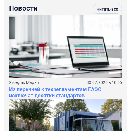
Новости
Читать все
Яговдик Мария
30.07.2026 в 10:56
Из перечней к техрегламентам ЕАЭС
исключат десятки стандартов