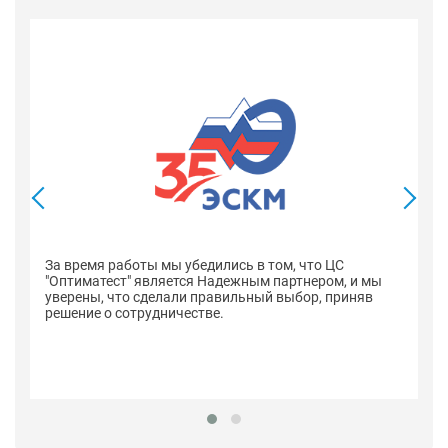
В
со
оп
За время работы мы убедились в том, что ЦС
н
"Оптиматест" является Надежным партнером, и мы
уверены, что сделали правильный выбор, приняв
решение о сотрудничестве.