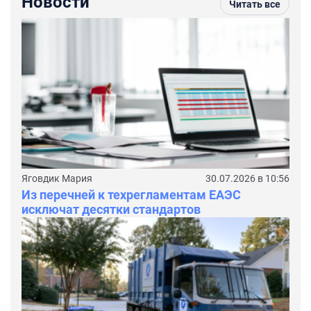
Новости
Читать все
Яговдик Мария
30.07.2026 в 10:56
Из перечней к техрегламентам ЕАЭС
исключат десятки стандартов