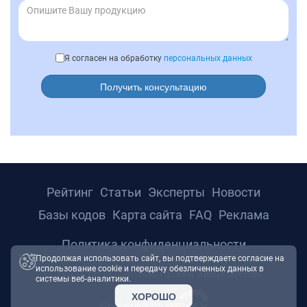
Я согласен на обработку
персональных данных
Получить консультацию
Рейтинг
Статьи
Эксперты
Новости
Базы кодов
Карта сайта
FAQ
Реклама
Политика конфиденциальности
Продолжая использовать сайт, вы подтверждаете согласие на
использование cookie и передачу обезличенных данных в
© 2026 ТРТС24. Все права защищены.
системы веб-аналитики.
ХОРОШО
Powered by