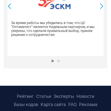
В
со
оп
За время работы мы убедились в том, что ЦС
н
"Оптиматест" является Надежным партнером, и мы
уверены, что сделали правильный выбор, приняв
решение о сотрудничестве.
Рейтинг
Статьи
Эксперты
Новости
Базы кодов
Карта сайта
FAQ
Реклама