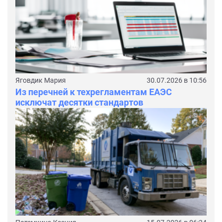
Яговдик Мария
30.07.2026 в 10:56
Из перечней к техрегламентам ЕАЭС
исключат десятки стандартов