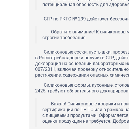
потенциальная опасность для здоровья
Экспертное заключение на о
перевода их в статус продук
СГР по РКТС № 299 действует бессрочн
"Северский трубный завод"
Обратите внимание! К силиконовым
строгие требования.
Силиконовые соски, пустышки, прорез
в Роспотребнадзоре и получить СГР, дейс
декларация на основании лабораторных и
007/2011, включая проверку относительно
растяжение, содержания опасных химичес
Силиконовые формы, кухонные, столо
2425, требуют обязательного декларирова
Важно! Силиконовые коврики и при
сертификации по ТР ТС или в рамках н
с пищевыми продуктами. Оформляется 
оценка продукции не требуется. Добр