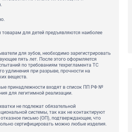
.
Сертификаты соответствия ГОСТ Р на
тходы с целью
пиломатериалы и лесоматериалы для ООО
ции для ПАО
о.
"Строймарт59"
 товарам для детей предъявляются наиболее
ыватели для зубов, необходимо зарегистрировать
твующее пять лет. После этого оформляется
спытаний по требованиям техрегламента ТС
го удлинения при разрыве, прочности на
ких веществ.
вые принадлежности входят в список ПП РФ №
ния для легитимной реализации.
хватки не подлежат обязательной
ациональной системы, так как не контактируют
отказное письмо (ОП), подтверждающее, что
овольно сертифицировать можно любые изделия.