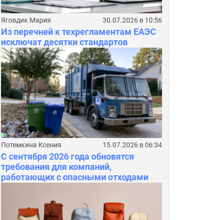
Яговдик Мария
30.07.2026 в 10:56
Из перечней к техрегламентам ЕАЭС
исключат десятки стандартов
Потемкина Ксения
15.07.2026 в 06:34
С сентября 2026 года обновятся
требования для компаний,
работающих с опасными отходами