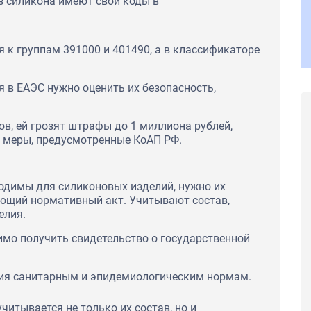
з силикона имеют свои коды в
я к группам 391000 и 401490, а в классификаторе
 в ЕАЭС нужно оценить их безопасность,
в, ей грозят штрафы до 1 миллиона рублей,
е меры, предусмотренные КоАП РФ.
одимы для силиконовых изделий, нужно их
ющий нормативный акт. Учитывают состав,
елия.
мо получить свидетельство о государственной
лия санитарным и эпидемиологическим нормам.
читывается не только их состав, но и