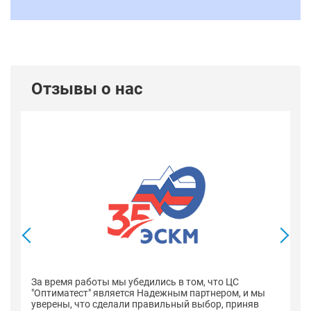
Отзывы о нас
В
со
оп
За время работы мы убедились в том, что ЦС
н
"Оптиматест" является Надежным партнером, и мы
уверены, что сделали правильный выбор, приняв