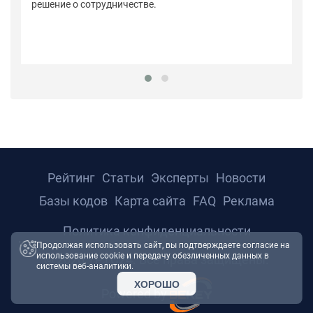
решение о сотрудничестве.
Рейтинг
Статьи
Эксперты
Новости
Базы кодов
Карта сайта
FAQ
Реклама
Политика конфиденциальности
Продолжая использовать сайт, вы подтверждаете согласие на
использование cookie и передачу обезличенных данных в
© 2026 ТРТС24. Все права защищены.
системы веб-аналитики.
ХОРОШО
Powered by