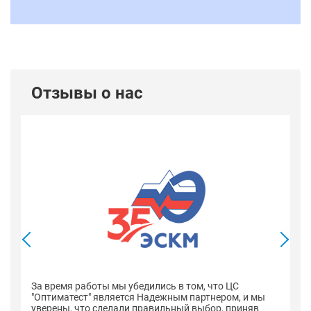
Отзывы о нас
В
со
оп
За время работы мы убедились в том, что ЦС
н
"Оптиматест" является Надежным партнером, и мы
уверены, что сделали правильный выбор, приняв