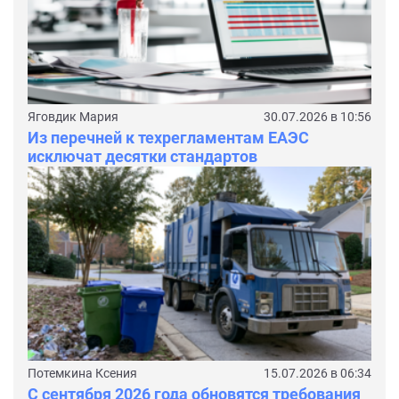
Яговдик Мария
30.07.2026 в 10:56
Из перечней к техрегламентам ЕАЭС
исключат десятки стандартов
Потемкина Ксения
15.07.2026 в 06:34
С сентября 2026 года обновятся требования