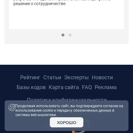
решение о сотрудничестве.
Рейтинг
Статьи
Эксперты
Новости
Базы кодов
Карта сайта
FAQ
Реклама
Политика конфиденциальности
Продолжая использовать сайт, вы подтверждаете согласие на
использование cookie и передачу обезличенных данных в
© 2026 ТРТС24. Все права защищены.
системы веб-аналитики.
ХОРОШО
Powered by