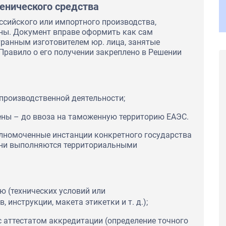
иенического средства
ссийского или импортного производства,
ны. Документ вправе оформить как сам
транным изготовителем юр. лица, занятые
 Правило о его получении закреплено в Решении
 производственной деятельности;
ны – до ввоза на таможенную территорию ЕАЭС.
лномоченные инстанции конкретного государства
они выполняются территориальными
Выражаем благодарность за
профессионализм сотрудников. Благодаря
ю (технических условий или
компетентной и оперативной работе
инструкции, макета этикетки и т. д.);
ь в том, что ЦС
менеджеров всегда получаем необходимую
жным
документацию в ожидаемые сроки.
о сделали
с аттестатом аккредитации (определение точного