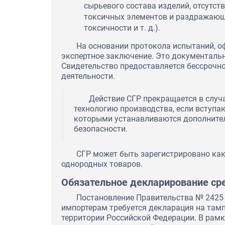
правильный выбор, приняв р
сырьевого состава изделий, отсутст
сотрудничестве.
токсичных элементов и раздражающе
токсичности и т. д.).
На основании протокола испытаний, о
экспертное заключение. Это документальн
Свидетельство предоставляется бессрочно,
деятельности.
Действие СГР прекращается в случ
технологию производства, если вступа
которыми устанавливаются дополнител
безопасности.
СГР может быть зарегистрировано как 
однородных товаров.
Обязательное декларирование ср
Постановление Правительства № 2425 о
импортерам требуется декларация на тамп
территории Российской Федерации. В рам