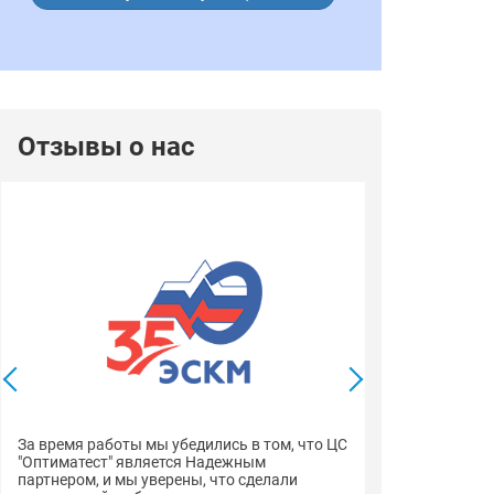
Отзывы о нас
Выражаем благ
профессионали
компетентной 
За время работы мы убедились в том, что ЦС
менеджеров вс
"Оптиматест" является Надежным
документацию 
партнером, и мы уверены, что сделали