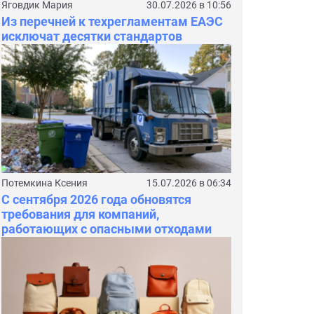
Яговдик Мария
30.07.2026 в 10:56
Из перечней к техрегламентам ЕАЭС
исключат десятки стандартов
Потемкина Ксения
15.07.2026 в 06:34
С сентября 2026 года обновятся
требования для компаний,
работающих с опасными отходами