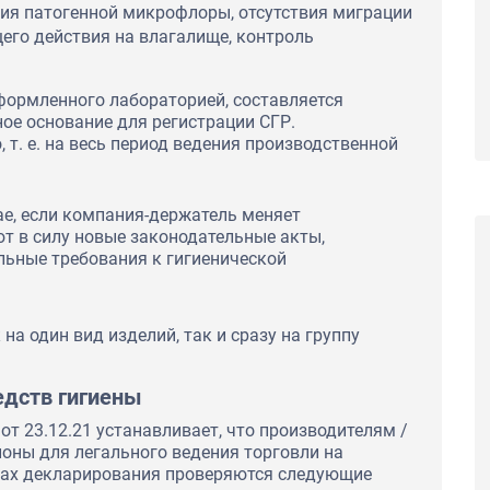
ешение о
вия патогенной микрофлоры, отсутствия миграции
го действия на влагалище, контроль
формленного лабораторией, составляется
ое основание для регистрации СГР.
 т. е. на весь период ведения производственной
ае, если компания-держатель меняет
ют в силу новые законодательные акты,
ьные требования к гигиенической
на один вид изделий, так и сразу на группу
едств гигиены
т 23.12.21 устанавливает, что производителям /
оны для легального ведения торговли на
ках декларирования проверяются следующие