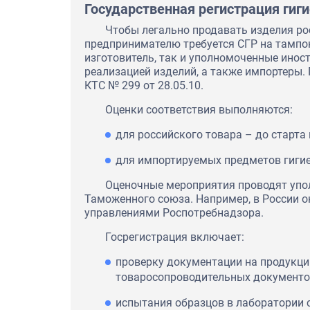
Государственная регистрация гиг
Чтобы легально продавать изделия ро
предпринимателю требуется СГР на тампо
изготовитель, так и уполномоченные инос
реализацией изделий, а также импортеры.
КТС № 299 от 28.05.10.
Оценки соответствия выполняются:
для российского товара – до старта
для импортируемых предметов гигие
Оценочные мероприятия проводят упо
Таможенного союза. Например, в России 
управлениями Роспотребнадзора.
Госрегистрация включает:
проверку документации на продукци
товаросопроводительных документов, 
За время работы мы убедилис
"Оптиматест" является Наде
партнером, и мы уверены, чт
испытания образцов в лаборатории 