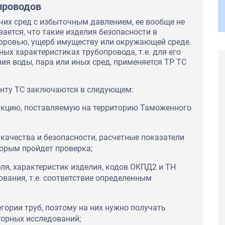
проводов
чих сред с избыточным давлением, ее вообще не
ается, что такие изделия безопасности в
доровью, ущерб имуществу или окружающей среде.
ных характеристиках трубопровода, т.е. для его
я воды, пара или иных сред, применяется ТР ТС
енту ТС заключаются в следующем:
укцию, поставляемую на территорию Таможенного
качества и безопасности, расчетные показатели
торым пройдет проверка;
ля, характеристик изделия, кодов ОКПД2 и ТН
вания, т.е. соответствие определенным
Выражаем благодарность за
профессионализм сотрудников. Благодаря
компетентной и оперативной работе
ь в том, что ЦС
менеджеров всегда получаем необходимую
егории труб, поэтому на них нужно получать
жным
документацию в ожидаемые сроки.
орных исследований;
о сделали