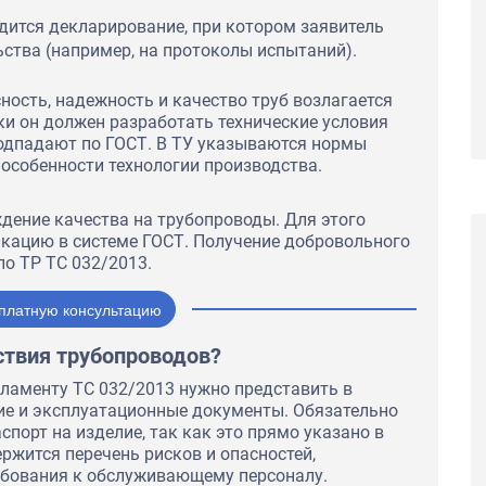
ешение о
одится декларирование, при котором заявитель
ства (например, на протоколы испытаний).
ность, надежность и качество труб возлагается
ки он должен разработать технические условия
 подпадают по ГОСТ. В ТУ указываются нормы
 особенности технологии производства.
дение качества на трубопроводы. Для этого
кацию в системе ГОСТ. Получение добровольного
по ТР ТС 032/2013.
платную консультацию
ствия трубопроводов?
ламенту ТС 032/2013 нужно представить в
ие и эксплуатационные документы. Обязательно
спорт на изделие, так как это прямо указано в
ержится перечень рисков и опасностей,
ебования к обслуживающему персоналу.