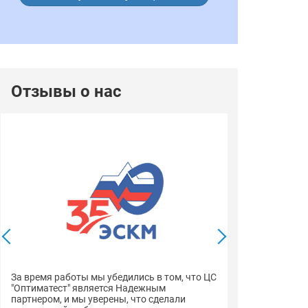
Отзывы о нас
Выражаем благ
профессионали
компетентной 
За время работы мы убедились в том, что ЦС
менеджеров вс
"Оптиматест" является Надежным
документацию 
партнером, и мы уверены, что сделали