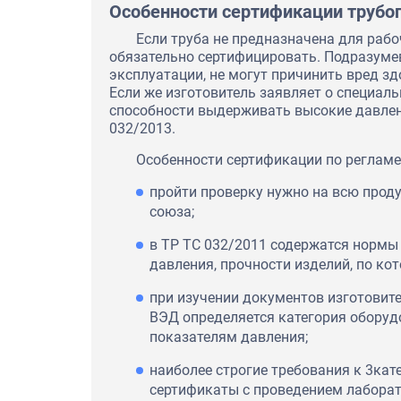
Особенности сертификации трубо
Если труба не предназначена для рабо
обязательно сертифицировать. Подразумев
эксплуатации, не могут причинить вред з
Если же изготовитель заявляет о специаль
способности выдерживать высокие давлени
032/2013.
Особенности сертификации по реглам
пройти проверку нужно на всю прод
союза;
в ТР ТС 032/2011 содержатся нормы 
давления, прочности изделий, по ко
при изучении документов изготовите
ВЭД определяется категория оборудо
показателям давления;
За время работы мы убедилис
наиболее строгие требования к 3кат
"Оптиматест" является Наде
сертификаты с проведением лаборат
партнером, и мы уверены, чт