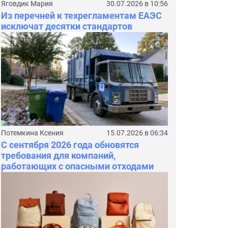
Яговдик Мария
30.07.2026 в 10:56
Из перечней к техрегламентам ЕАЭС
исключат десятки стандартов
Потемкина Ксения
15.07.2026 в 06:34
С сентября 2026 года обновятся
требования для компаний,
работающих с опасными отходами