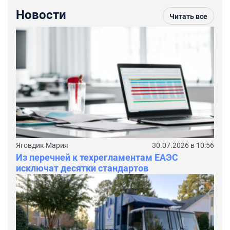
Новости
Читать все
Яговдик Мария
30.07.2026 в 10:56
Из перечней к техрегламентам ЕАЭС
исключат десятки стандартов