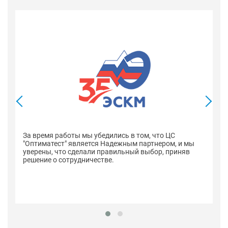
В
со
оп
За время работы мы убедились в том, что ЦС
н
"Оптиматест" является Надежным партнером, и мы
уверены, что сделали правильный выбор, приняв
решение о сотрудничестве.