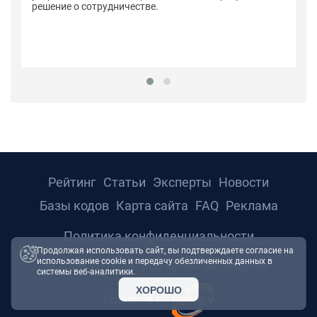
решение о сотрудничестве.
Рейтинг
Статьи
Эксперты
Новости
Базы кодов
Карта сайта
FAQ
Реклама
Политика конфиденциальности
Продолжая использовать сайт, вы подтверждаете согласие на
использование cookie и передачу обезличенных данных в
© 2026 ТРТС24. Все права защищены.
системы веб-аналитики.
ХОРОШО
Powered by