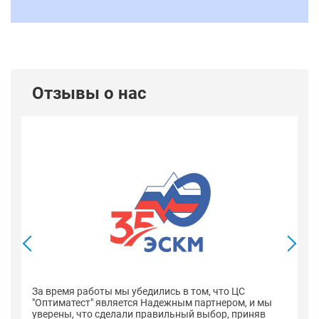
Отзывы о нас
В
со
оп
За время работы мы убедились в том, что ЦС
н
"Оптиматест" является Надежным партнером, и мы
уверены, что сделали правильный выбор, приняв