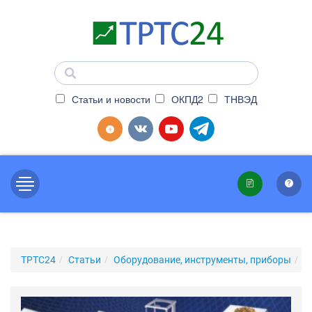
Статьи и новости
ОКПД2
ТНВЭД
ТРТС24
Статьи
Оборудование, инструменты, приборы
С