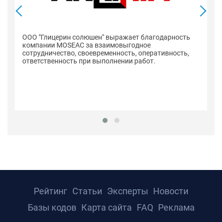
ООО "Глицерин солюшен" выражает благодарность
компании MOSEAC за взаимовыгодное
сотрудничество, своевременность, оперативность,
ответственность при выполнении работ.
К
с
вы
до
Рейтинг
Статьи
Эксперты
Новости
Базы кодов
Карта сайта
FAQ
Реклама