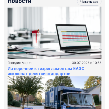
Новости
Читать все
Яговдик Мария
30.07.2026 в 10:56
Из перечней к техрегламентам ЕАЭС
исключат десятки стандартов