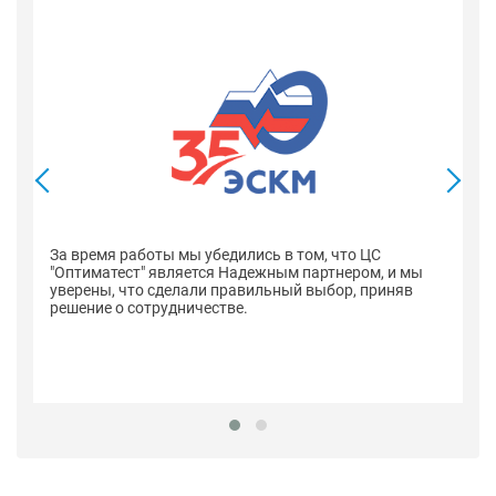
В
со
оп
За время работы мы убедились в том, что ЦС
н
"Оптиматест" является Надежным партнером, и мы
уверены, что сделали правильный выбор, приняв
решение о сотрудничестве.