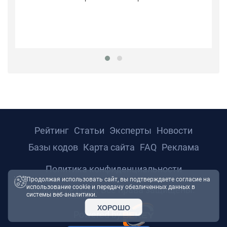
К
с
вы
до
Рейтинг
Статьи
Эксперты
Новости
Базы кодов
Карта сайта
FAQ
Реклама
Политика конфиденциальности
Продолжая использовать сайт, вы подтверждаете согласие на
использование cookie и передачу обезличенных данных в
© 2026 ТРТС24. Все права защищены.
системы веб-аналитики.
ХОРОШО
Powered by