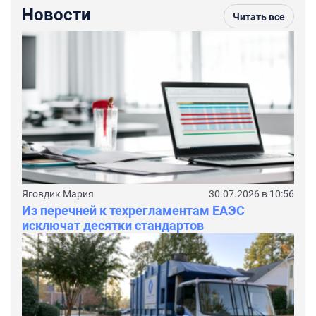
Новости
Читать все
Яговдик Мария
30.07.2026 в 10:56
Из перечней к техрегламентам ЕАЭС
исключат десятки стандартов