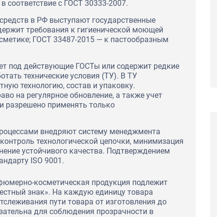
 в соответствие с ГОСТ 30333-2007.
Сертификаты соответствия ГОСТ Р на
средств в РФ выступают государственные
тходы с целью
пиломатериалы и лесоматериалы для ООО
ции для ПАО
одержит требования к гигиенической моющей
"Строймарт59"
сметике; ГОСТ 33487-2015 — к пастообразным
ет под действующие ГОСТы или содержит редкие
тать технические условия (ТУ). В ТУ
ную технологию, состав и упаковку.
аво на регулярное обновление, а также учет
ии разрешено применять только
процессами внедряют систему менеджмента
 контроль технологической цепочки, минимизация
нение устойчивого качества. Подтверждением
андарту ISO 9001.
рфюмерно-косметическая продукция подлежит
естный знак». На каждую единицу товара
 отслеживания пути товара от изготовления до
зательна для соблюдения прозрачности в