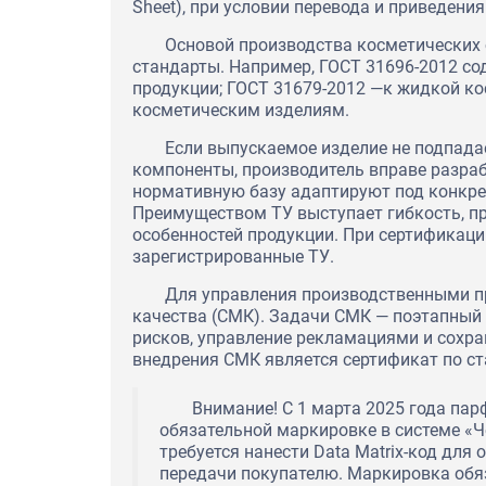
Sheet), при условии перевода и приведения
Основой производства косметических 
Экспертное заключение на о
перевода их в статус продук
стандарты. Например, ГОСТ 31696-2012 с
"Северский трубный завод"
продукции; ГОСТ 31679-2012 —к жидкой ко
косметическим изделиям.
Если выпускаемое изделие не подпада
компоненты, производитель вправе разрабо
нормативную базу адаптируют под конкрет
Преимуществом ТУ выступает гибкость, пр
особенностей продукции. При сертификац
зарегистрированные ТУ.
Для управления производственными 
качества (СМК). Задачи СМК — поэтапный
рисков, управление рекламациями и сохра
внедрения СМК является сертификат по ст
Внимание! С 1 марта 2025 года па
обязательной маркировке в системе «Ч
требуется нанести Data Matrix-код для
передачи покупателю. Маркировка обя