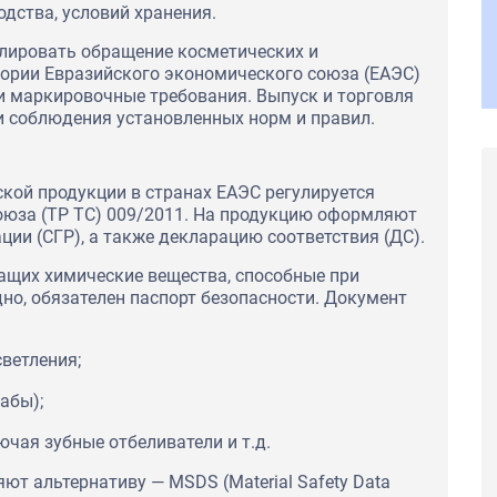
дства, условий хранения.
лировать обращение косметических и
тории Евразийского экономического союза (ЕАЭС)
и маркировочные требования. Выпуск и торговля
и соблюдения установленных норм и правил.
ой продукции в странах ЕАЭС регулируется
юза (ТР ТС) 009/2011. На продукцию оформляют
ции (СГР), а также декларацию соответствия (ДС).
ащих химические вещества, способные при
но, обязателен паспорт безопасности. Документ
светления;
абы);
ючая зубные отбеливатели и т.д.
т альтернативу — MSDS (Material Safety Data