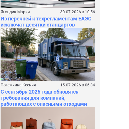
Яговдик Мария
30.07.2026 в 10:56
Из перечней к техрегламентам ЕАЭС
исключат десятки стандартов
Потемкина Ксения
15.07.2026 в 06:34
С сентября 2026 года обновятся
требования для компаний,
работающих с опасными отходами