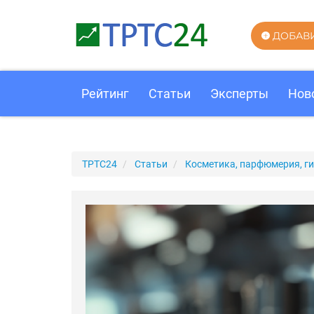
ДОБАВ
Рейтинг
Статьи
Эксперты
Нов
ТРТС24
Статьи
Косметика, парфюмерия, ги