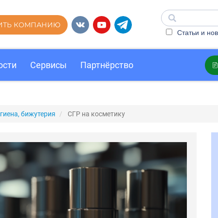
ИТЬ КОМПАНИЮ
Статьи и нов
ости
Сервисы
Партнёрство
гиена, бижутерия
СГР на косметику