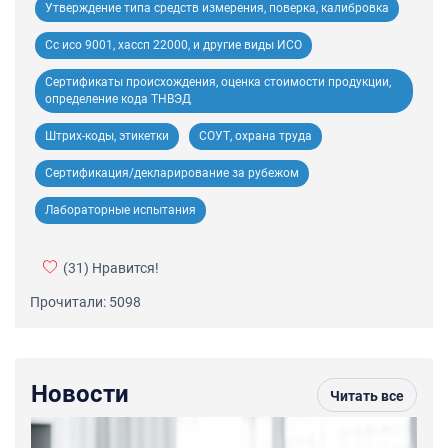
Утверждение типа средств измерения, поверка, калибровка
Сс исо 9001, хассп 22000, и другие виды ИСО
Сертификаты происхождения, оценка стоимости продукции,
определение кода ТНВЭД
Штрих-коды, этикетки
СОУТ, охрана труда
Сертификация/декларирование за рубежом
Лабораторные испытания
(31)
Нравится!
Прочитали: 5098
Новости
Читать все