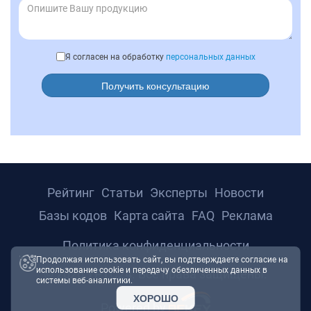
Я согласен на обработку
персональных данных
Получить консультацию
Рейтинг
Статьи
Эксперты
Новости
Базы кодов
Карта сайта
FAQ
Реклама
Политика конфиденциальности
Продолжая использовать сайт, вы подтверждаете согласие на
использование cookie и передачу обезличенных данных в
© 2026 ТРТС24. Все права защищены.
системы веб-аналитики.
ХОРОШО
Powered by