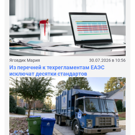
Яговдик Мария
30.07.2026 в 10:56
Из перечней к техрегламентам ЕАЭС
исключат десятки стандартов