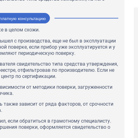
платную консультацию
е в целом схожи.
ышел с производства, еще не был в эксплуатации
ой поверке, если прибор уже эксплуатируется и у
ормляют периодическую поверку.
зователя свидетельство типа средства утверждения,
еестре, отфильтровав по производителю. Если не
в центр по сертификации.
зависимости от методики поверки, загруженности
Выражаем благодарность за
профессионализм сотрудников. Благодаря
зчика.
компетентной и оперативной работе
ь в том, что ЦС
менеджеров всегда получаем необходимую
 также зависит от ряда факторов, от срочности
жным
документацию в ожидаемые сроки.
.
о сделали
ешение о
ил, если обратиться в грамотному специалисту.
ершения поверки, оформляется свидетельство о