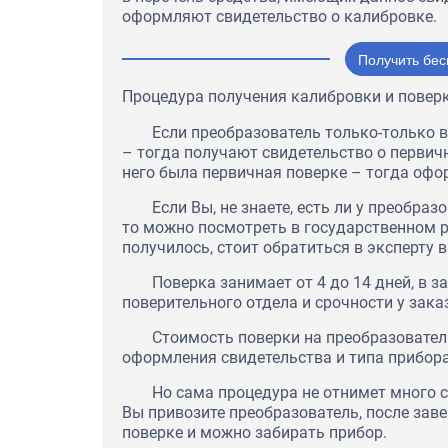
оформляют свидетельство о калибровке.
Получить бес
Процедура получения калибровки и поверк
Если преобразователь только-только в
– тогда получают свидетельство о первичн
него была первичная поверке – тогда оф
Если Вы, не знаете, есть ли у преобра
то можно посмотреть в государственном р
получилось, стоит обратиться в эксперту 
Поверка занимает от 4 до 14 дней, в 
поверительного отдела и срочности у зака
За время работы мы убедилис
Стоимость поверки на преобразователь
"Оптиматест" является Наде
оформления свидетельства и типа прибора
партнером, и мы уверены, чт
правильный выбор, приняв р
Но сама процедура не отнимет много с
сотрудничестве.
Вы привозите преобразователь, после зав
поверке и можно забирать прибор.