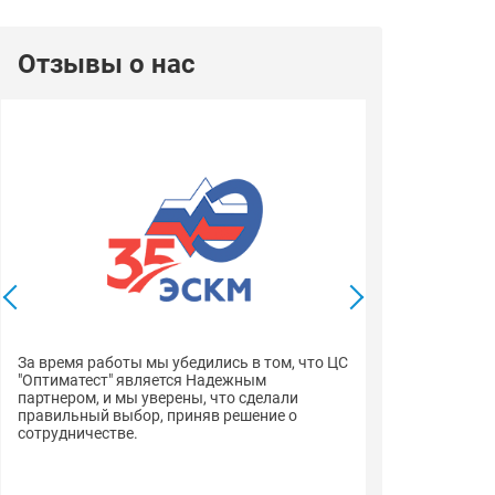
Отзывы о нас
Выражаем благ
профессионали
компетентной 
За время работы мы убедились в том, что ЦС
менеджеров вс
"Оптиматест" является Надежным
документацию 
партнером, и мы уверены, что сделали
правильный выбор, приняв решение о
сотрудничестве.