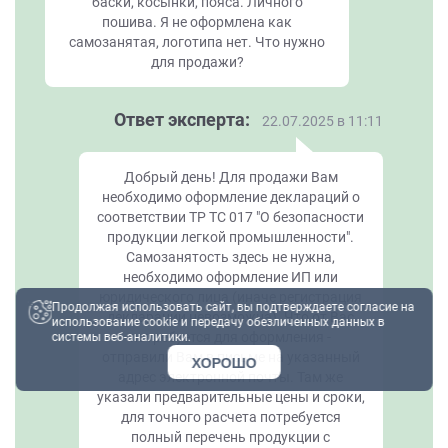
баски, косынки, пояса. Личного
пошива. Я не оформлена как
самозанятая, логотипа нет. Что нужно
для продажи?
Ответ эксперта:
22.07.2025 в 11:11
Добрый день! Для продажи Вам
необходимо оформление деклараций о
соответствии ТР ТС 017 "О безопасности
продукции легкой промышленности".
Самозанятость здесь не нужна,
необходимо оформление ИП или
юридического лица (иначе регистрация
Продолжая использовать сайт, вы подтверждаете согласие на
декларации невозможна). Что от Вас
использование cookie и передачу обезличенных данных в
потребуется для оформления -
системы веб-аналитики.
отправили Вам в письме на указанный
ХОРОШО
адрес электронной почты. Там же
указали предварительные цены и сроки,
для точного расчета потребуется
полный перечень продукции с