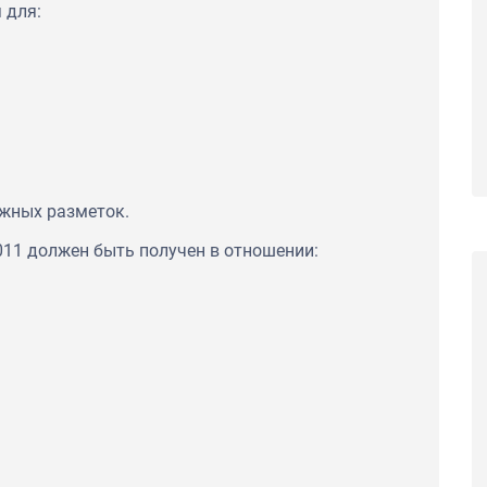
 для:
Сертификаты соответствия ГОСТ Р на
тходы с целью
пиломатериалы и лесоматериалы для ООО
ции для ПАО
"Строймарт59"
жных разметок.
011 должен быть получен в отношении: