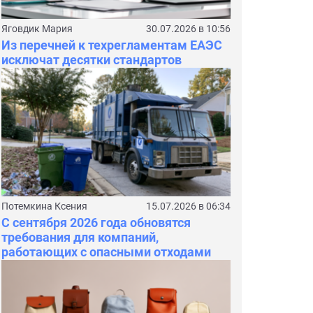
Яговдик Мария
30.07.2026 в 10:56
Из перечней к техрегламентам ЕАЭС
исключат десятки стандартов
Потемкина Ксения
15.07.2026 в 06:34
С сентября 2026 года обновятся
требования для компаний,
работающих с опасными отходами