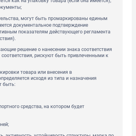
тся как на упаковку товара (если она имеется),
окументы;
тельства, могут быть промаркированы единым
имеется документальное подтверждение
ативным показателям действующего регламента
ствия).
ающие решение о нанесении знака соответствия
 соответствия, рискуют быть привлеченными к
кировки товара или внесения в
пределяется исходя из типа и назначения
т быть:
портного средства, на котором будет
ней;
ь, активность, устойчивость структуры, марка по