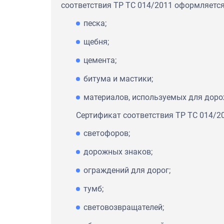
соответствия ТР ТС 014/2011 оформляется
Экспертное заключение на о
песка;
перевода их в статус продук
"Северский трубный завод"
щебня;
цемента;
битума и мастики;
материалов, используемых для доро
Сертификат соответствия ТР ТС 014/2
светофоров;
дорожных знаков;
ограждений для дорог;
тумб;
световозвращателей;