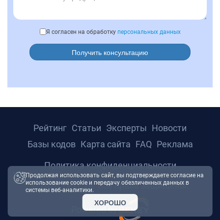
Я согласен на обработку
персональных данных
Получить консультацию
Рейтинг
Статьи
Эксперты
Новости
Базы кодов
Карта сайта
FAQ
Реклама
Политика конфиденциальности
Продолжая использовать сайт, вы подтверждаете согласие на
использование cookie и передачу обезличенных данных в
© 2026 ТРТС24. Все права защищены.
системы веб-аналитики.
ХОРОШО
Powered by