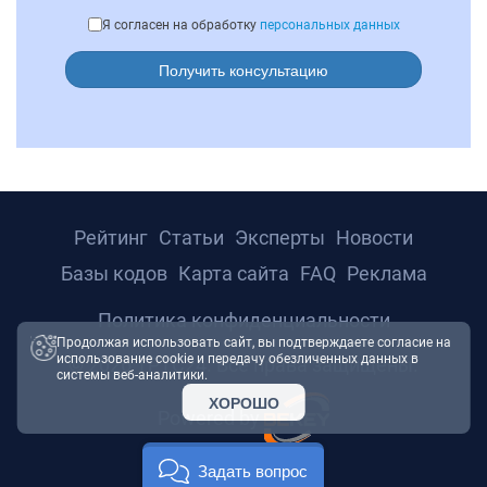
Я согласен на обработку
персональных данных
Получить консультацию
Рейтинг
Статьи
Эксперты
Новости
Базы кодов
Карта сайта
FAQ
Реклама
Политика конфиденциальности
Продолжая использовать сайт, вы подтверждаете согласие на
использование cookie и передачу обезличенных данных в
© 2026 ТРТС24. Все права защищены.
системы веб-аналитики.
ХОРОШО
Powered by
Задать вопрос