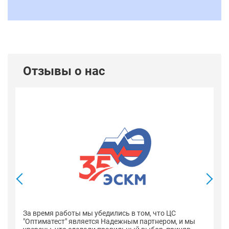
Отзывы о нас
В
со
оп
За время работы мы убедились в том, что ЦС
н
"Оптиматест" является Надежным партнером, и мы