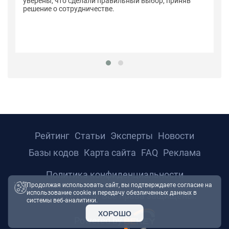
уверены, что сделали правильный выбор, приняв
решение о сотрудничестве.
Рейтинг
Статьи
Эксперты
Новости
Базы кодов
Карта сайта
FAQ
Реклама
Политика конфиденциальности
Продолжая использовать сайт, вы подтверждаете согласие на
использование cookie и передачу обезличенных данных в
© 2026 ТРТС24. Все права защищены.
системы веб-аналитики.
ХОРОШО
Powered by