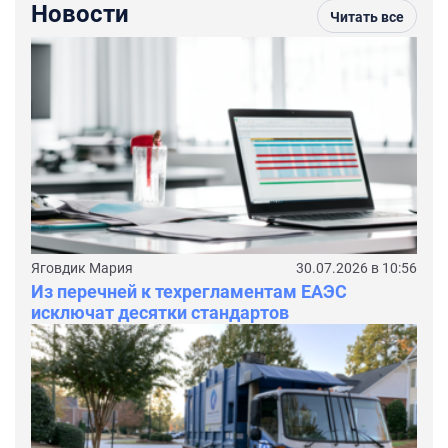
Новости
Читать все
Яговдик Мария
30.07.2026 в 10:56
Из перечней к техрегламентам ЕАЭС
исключат десятки стандартов