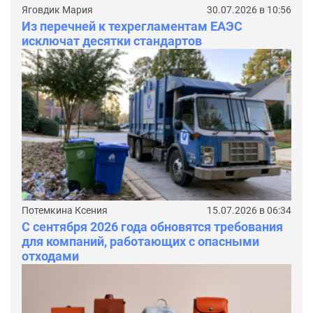
Яговдик Мария
30.07.2026 в 10:56
Из перечней к техрегламентам ЕАЭС
исключат десятки стандартов
Потемкина Ксения
15.07.2026 в 06:34
С сентября 2026 года обновятся требования
для компаний, работающих с опасными
отходами