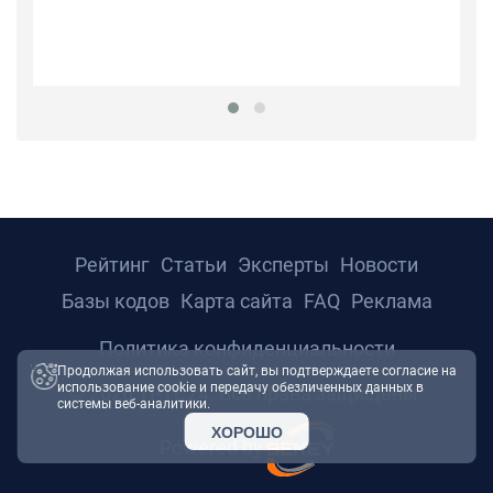
Рейтинг
Статьи
Эксперты
Новости
Базы кодов
Карта сайта
FAQ
Реклама
Политика конфиденциальности
Продолжая использовать сайт, вы подтверждаете согласие на
использование cookie и передачу обезличенных данных в
© 2026 ТРТС24. Все права защищены.
системы веб-аналитики.
ХОРОШО
Powered by