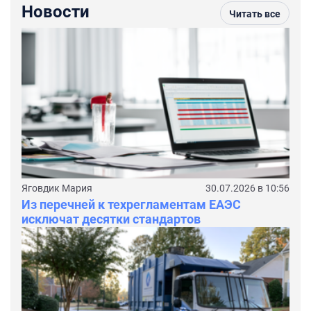
Новости
Читать все
Яговдик Мария
30.07.2026 в 10:56
Из перечней к техрегламентам ЕАЭС
исключат десятки стандартов