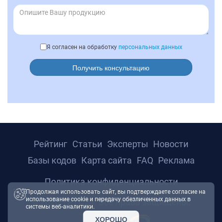
Я согласен на обработку
персональных данных
Получить консультацию
Рейтинг
Статьи
Эксперты
Новости
Базы кодов
Карта сайта
FAQ
Реклама
Политика конфиденциальности
Продолжая использовать сайт, вы подтверждаете согласие на
использование cookie и передачу обезличенных данных в
© 2026 ТРТС24. Все права защищены.
системы веб-аналитики.
ХОРОШО