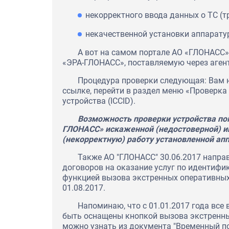
некорректного ввода данных о ТС (т
некачественной установки аппарату
А вот на самом портале АО «ГЛОНАСС
«ЭРА-ГЛОНАСС», поставляемую через агент
Процедура проверки следующая: Вам 
ссылке, перейти в раздел меню «Проверк
устройства (ICCID).
Возможность проверки устройства по
ГЛОНАСС» искаженной (недостоверной) и
(некорректную) работу установленной ап
Также АО "ГЛОНАСС" 30.06.2017 напра
договоров на оказание услуг по идентифи
функцией вызова экстренных оперативных
01.08.2017.
Напоминаю, что с 01.01.2017 года вс
быть оснащены кнопкой вызова экстренн
можно узнать из документа "Временный п