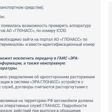
ранспортном средстве);
ры.
» появилась возможность проверить аппаратуру
ов АО «ГЛОНАСС», по номеру ICCID.
необходимо зайти на портал АО «ГЛОНАСС» по
а терминалов» и ввести идентификационный номер
может исключить передачу в ГАИС «ЭРА-
нформации, а также неисправную
паратуры.
вило уведомление об одностороннем расторжении
кации в системе «ЭРА-ГЛОНАСС» устройств с
 служб, договоры считаются расторгнутыми с
е ввозимые на территорию РФ автомобили должны
ых оперативных служб ГЛАНАСС. Подробности
орядок действий при выпуске в обращение