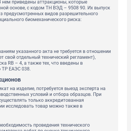
 В нем приведены аттракционы, которые
ной основе, с кодом ТН ВЭД – 9508 90. Их выпуск
из предусмотренных видов разрешительного
енциального биомеханического риска:
ваниям указанного акта не требуется в отношении
ет свой отдельный технический регламент),
 RB – 4, а также тех, что введены в
 ТР ЕАЭС 038.
кционов
ат на изделие, потребуется выезд эксперта на
водственных условий и отбора образцов. При
осуществлять только аккредитованная
ии исследовать товар можно также в
необходимость проведения технического
омплекса работ по оценке технического