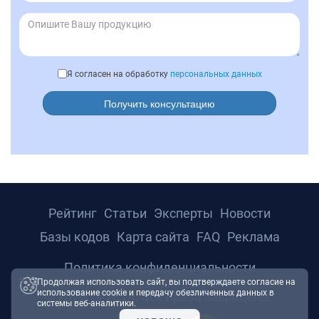
Я согласен на обработку
персональных данных
Получить консультацию
Рейтинг
Статьи
Эксперты
Новости
Базы кодов
Карта сайта
FAQ
Реклама
Политика конфиденциальности
Продолжая использовать сайт, вы подтверждаете согласие на
использование cookie и передачу обезличенных данных в
© 2026 ТРТС24. Все права защищены.
системы веб-аналитики.