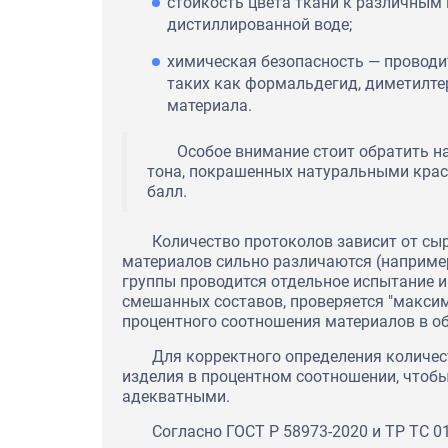
стойкость цвета ткани к различным 
дистиллированной воде;
химическая безопасность — проводи
таких как формальдегид, диметилтер
материала.
Особое внимание стоит обратить н
тона, покрашенных натуральными крас
балл.
Количество протоколов зависит от сыр
материалов сильно различаются (например,
группы проводится отдельное испытание и
смешанных составов, проверяется "макси
процентного соотношения материалов в об
Для корректного определения количес
изделия в процентном соотношении, чтоб
адекватными.
Согласно ГОСТ Р 58973-2020 и ТР ТС 0