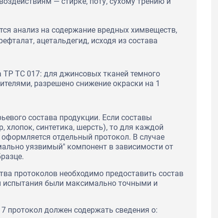
воздействиям — стирке, поту, сухому трению и
тся анализ на содержание вредных химвеществ,
ефталат, ацетальдегид, исходя из состава
а ТР ТС 017: для джинсовых тканей темного
ителями, разрешено снижение окраски на 1
ьевого состава продукции. Если составы
 хлопок, синтетика, шерсть), то для каждой
 оформляется отдельный протокол. В случае
мально уязвимый" компонент в зависимости от
разце.
тва протоколов необходимо предоставить состав
ы испытания были максимально точными и
17 протокол должен содержать сведения о: