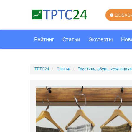
ДОБАВ
Рейтинг
Статьи
Эксперты
Нов
ТРТС24
Статьи
Текстиль, обувь, кожгалант