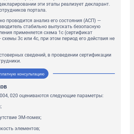
декларировании эти этапы реализует декларант.
сотрудников портала.
о проводится анализ его состояния (АСП) —
изводитель стабильно выпускать безопасную
ления применяется схема 1с (сертификат
— схемы 3с или 4с, при этом период его действия не
остоверных сведений, в проведении сертификации
трудники.
платную консультацию
ков
 004, 020 оцениваются следующие параметры:
;
утствие ЭМ-помех;
йкость элементов;