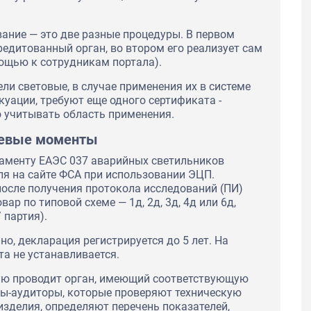
ание — это две разные процедуры. В первом
редитованный орган, во втором его реализует сам
ощью к сотрудникам портала).
и световые, в случае применения их в системе
куации, требуют еще одного сертификата -
о учитывать область применения.
чевые моменты
ламенту ЕАЭС 037 аварийных светильников
ля на сайте ФСА при использовании ЭЦП.
осле получения протокола исследований (ПИ)
ар по типовой схеме — 1д, 2д, 3д, 4д или 6д,
 партия).
но, декларация регистрируется до 5 лет. На
а не устанавливается.
рую проводит орган, имеющий соответствующую
ы-аудиторы, которые проверяют техническую
зделия, определяют перечень показателей,