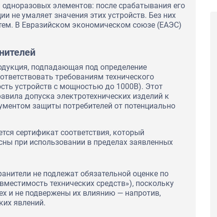
и одноразовых элементов: после срабатывания его
и не умаляет значения этих устройств. Без них
тем. В Евразийском экономическом союзе (ЕАЭС)
нителей
родукция, подпадающая под определение
оответствовать требованиям технического
ость устройств с мощностью до 1000В). Этот
авила допуска электротехнических изделий к
рументом защиты потребителей от потенциально
тся сертификат соответствия, который
сны при использовании в пределах заявленных
ранители не подлежат обязательной оценке по
вместимость технических средств»), поскольку
Сертификаты соответствия ГОСТ Р на
тходы с целью
пиломатериалы и лесоматериалы для ООО
ции для ПАО
х и не подвержены их влиянию — напротив,
"Строймарт59"
ких явлений.