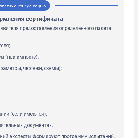
платную консультацию
рмления сертификата
аявителя предоставления определенного пакета
еля;
м (при импорте);
раметры, чертежи, схемы);
ний (если имеются);
шительных документах.
ений эксперты формируют программу испытаний,