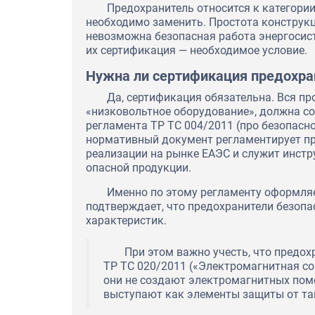
Предохранитель относится к категори
необходимо заменить. Простота конструкци
невозможна безопасная работа энергосис
их сертификация — необходимое условие.
Нужна ли сертификация предохра
Да, сертификация обязательна. Вся п
«низковольтное оборудование», должна с
регламента ТР ТС 004/2011 (про безопасн
нормативный документ регламентирует пр
реализации на рынке ЕАЭС и служит инст
опасной продукции.
Именно по этому регламенту оформляе
подтверждает, что предохранители безопа
характеристик.
При этом важно учесть, что предох
ТР ТС 020/2011 («Электромагнитная со
Экспертное заключение на о
перевода их в статус продук
они не создают электромагнитных поме
"Северский трубный завод"
выступают как элементы защиты от та