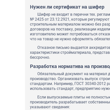
Нужен ли сертификат на шифер
Шифер не входит в перечни тех. регл
№ 2425 от 23.12.2921, которые регулирую
строительным материалом можно без раз
договоров на поставку, реализации издели
изготовителю может потребоваться отказн
что на товар не нужно оформлять обязат
Отказное письмо выдается аккредито
характеристики стройматериала, представ
бессрочно.
ООО «Новосибирский механи
Разработка норматива на произв
обратился в нашу компанию 
оформления документа, под
Обязательный документ на материал д
качество продукции. В ходе 
производство. Организовать выпуск стро
принято решение о получени
Добровольного сертификата
стандартам. Например, ГОСТ 30340-2012 р
учли пожелания клиента в ка
использовать стандарт, предприятию нуж
скорости выполнения работ.
Новосибирский Механически
Если выпускаемые плиты не полность
тёплые слова нашему коллек
производитель разрабатывает собственные
указывают сведения: