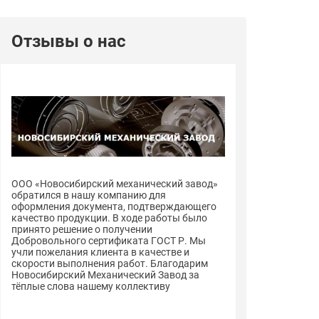
Отзывы о нас
ООО «Новосибирский механический завод»
ООО «Новосиби
обратился в нашу компанию для
обратился в н
оформления документа, подтверждающего
оформления до
качество продукции. В ходе работы было
качество проду
принято решение о получении
принято решен
Добровольного сертификата ГОСТ Р. Мы
Добровольного
учли пожелания клиента в качестве и
учли пожелания
скорости выполнения работ. Благодарим
скорости выпо
Новосибирский Механический Завод за
Новосибирский
тёплые слова нашему коллективу
тёплые слова 