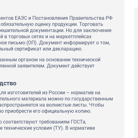
аментов ЕАЭС и Постановления Правительства РФ
т обязательную оценку продукции. Торговать
решительной документации. Но для заключения
й в торговых сетях и на маркетплейсах
ое письмо (ОП). Документ информирует о том,
ельный сертификат или декларацию.
ванным органом на основании технической
ленной заявителем. Документ действует
ческий завод»
ООО «Новосибирский механический завод»
одство
для
обратился в нашу компанию для
тверждающего
оформления документа, подтверждающего
ля изготовителей из России – норматив на
работы было
качество продукции. В ходе работы было
ительного материала можно по государственным
и
принято решение о получении
 ГОСТ Р. Мы
Добровольного сертификата ГОСТ Р. Мы
аспространяется на волнистые листы. Чтобы
честве и
учли пожелания клиента в качестве и
но приобрести его официальную копию.
 Благодарим
скорости выполнения работ. Благодарим
й Завод за
Новосибирский Механический Завод за
ю соответствуют требованиям ГОСТа,
тиву
тёплые слова нашему коллективу
 технические условия (ТУ). В нормативе