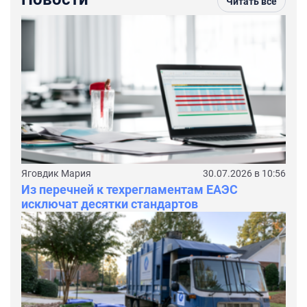
Читать все
Яговдик Мария
30.07.2026 в 10:56
Из перечней к техрегламентам ЕАЭС
исключат десятки стандартов