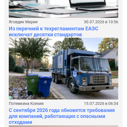
Яговдик Мария
30.07.2026 в 10:56
Из перечней к техрегламентам ЕАЭС
исключат десятки стандартов
Потемкина Ксения
15.07.2026 в 06:34
С сентября 2026 года обновятся требования
для компаний, работающих с опасными
отходами