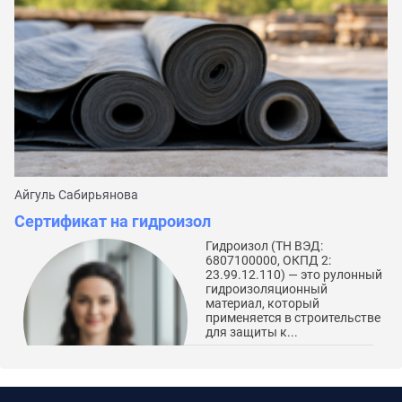
Айгуль Сабирьянова
Да
Сертификат на гидроизол
С
Гидроизол (ТН ВЭД:
6807100000, ОКПД 2:
23.99.12.110) — это рулонный
гидроизоляционный
материал, который
применяется в строительстве
для защиты к...