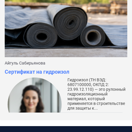
Айгуль Сабирьянова
Да
Сертификат на гидроизол
С
Гидроизол (ТН ВЭД:
6807100000, ОКПД 2:
23.99.12.110) — это рулонный
гидроизоляционный
материал, который
применяется в строительстве
для защиты к...