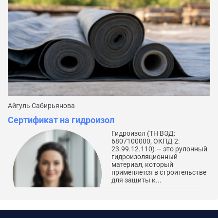
Айгуль Сабирьянова
Да
Сертификат на гидроизол
С
Гидроизол (ТН ВЭД:
6807100000, ОКПД 2:
23.99.12.110) — это рулонный
гидроизоляционный
материал, который
применяется в строительстве
для защиты к...