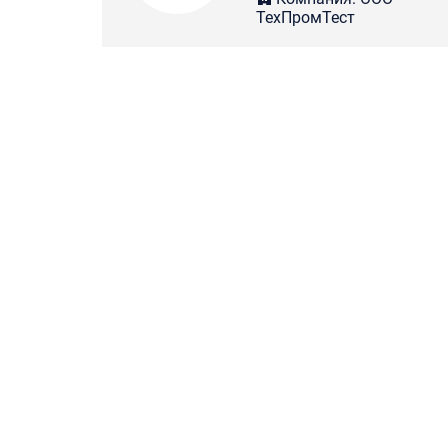
ТехПромТест