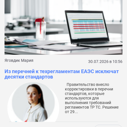
По
С
к
Яговдик Мария
30.07.2026 в 10:56
Из перечней к техрегламентам ЕАЭС исключат
десятки стандартов
Правительство внесло
корректировки в перечни
стандартов, которые
используются для
выполнения требований
регламентов ТР ТС. Решение
от 29...