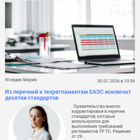
По
С
к
Яговдик Мария
30.07.2026 в 10:56
Из перечней к техрегламентам ЕАЭС исключат
десятки стандартов
Правительство внесло
корректировки в перечни
стандартов, которые
используются для
выполнения требований
регламентов ТР ТС. Решение
от 29...