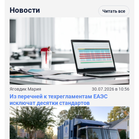
Новости
Читать все
Яговдик Мария
30.07.2026 в 10:56
Из перечней к техрегламентам ЕАЭС
исключат десятки стандартов