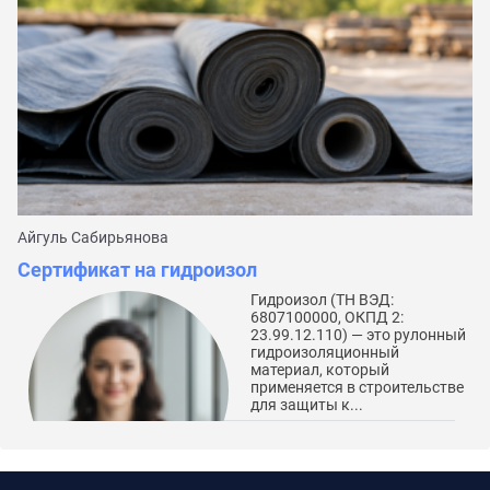
Айгуль Сабирьянова
Да
Сертификат на гидроизол
С
Гидроизол (ТН ВЭД:
6807100000, ОКПД 2:
23.99.12.110) — это рулонный
гидроизоляционный
материал, который
применяется в строительстве
для защиты к...