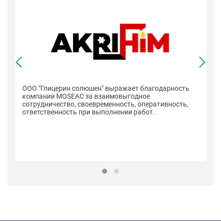
ООО "Глицерин солюшен" выражает благодарность
компании MOSEAC за взаимовыгодное
сотрудничество, своевременность, оперативность,
ответственность при выполнении работ.
К
с
вы
до