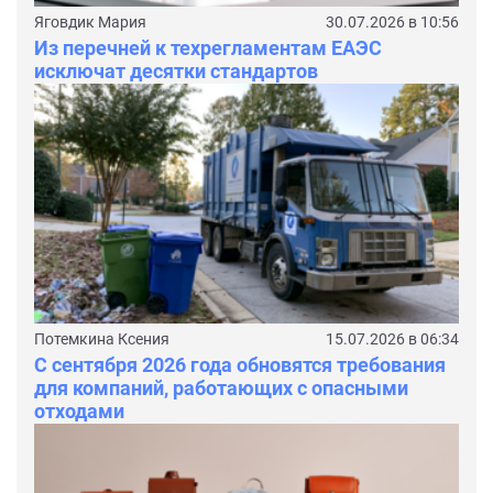
Яговдик Мария
30.07.2026 в 10:56
Из перечней к техрегламентам ЕАЭС
исключат десятки стандартов
Потемкина Ксения
15.07.2026 в 06:34
С сентября 2026 года обновятся требования
для компаний, работающих с опасными
отходами