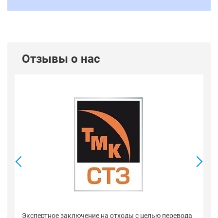
Отзывы о нас
Се
Экспертное заключение на отходы с целью перевода