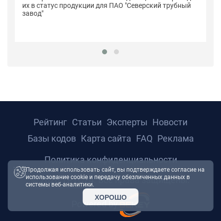
п
их в статус продукции для ПАО "Северский трубный
"С
завод"
Рейтинг
Статьи
Эксперты
Новости
Базы кодов
Карта сайта
FAQ
Реклама
Политика конфиденциальности
Продолжая использовать сайт, вы подтверждаете согласие на
использование cookie и передачу обезличенных данных в
© 2026 ТРТС24. Все права защищены.
системы веб-аналитики.
ХОРОШО
Powered by