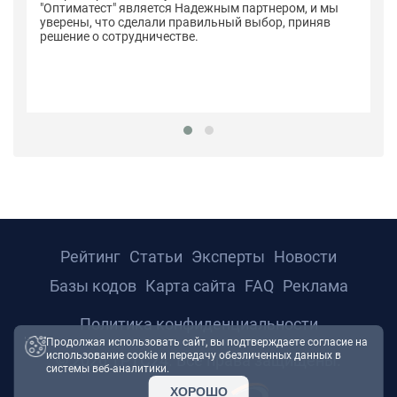
"Оптиматест" является Надежным партнером, и мы
уверены, что сделали правильный выбор, приняв
решение о сотрудничестве.
Рейтинг
Статьи
Эксперты
Новости
Базы кодов
Карта сайта
FAQ
Реклама
Политика конфиденциальности
Продолжая использовать сайт, вы подтверждаете согласие на
использование cookie и передачу обезличенных данных в
© 2026 ТРТС24. Все права защищены.
системы веб-аналитики.
ХОРОШО