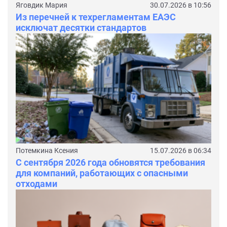
Яговдик Мария
30.07.2026 в 10:56
Из перечней к техрегламентам ЕАЭС
исключат десятки стандартов
Потемкина Ксения
15.07.2026 в 06:34
С сентября 2026 года обновятся требования
для компаний, работающих с опасными
отходами